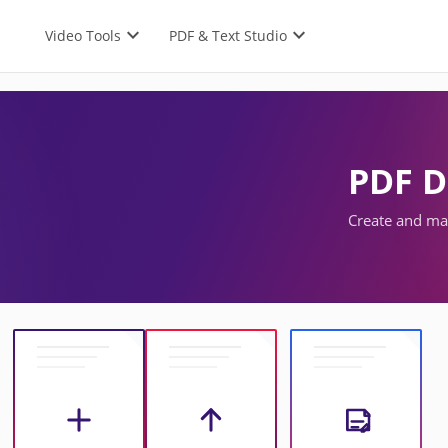
expand_more
expand_more
Video Tools
PDF & Text Studio
PDF D
Create and ma