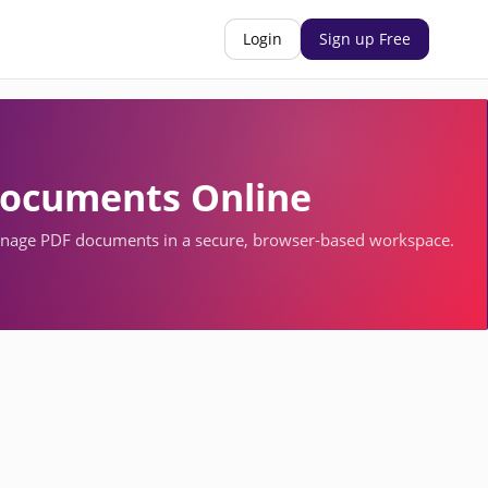
Login
Sign up Free
ocuments Online
nage PDF documents in a secure, browser-based workspace.