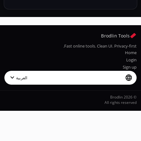
Brodlin Tools
Fast online tools. Clean UI. Privacy-first.
Home
Login
Sign up
expand_more
language
العربية
© 2026 Brodlin
All rights reserved